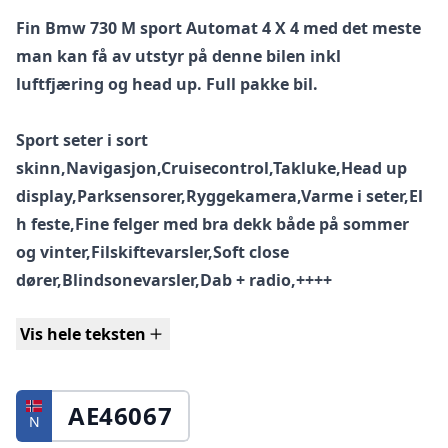
Fin Bmw 730 M sport Automat 4 X 4 med det meste
man kan få av utstyr på denne bilen inkl
luftfjæring og head up. Full pakke bil.
Sport seter i sort
skinn,Navigasjon,Cruisecontrol,Takluke,Head up
display,Parksensorer,Ryggekamera,Varme i seter,El
h feste,Fine felger med bra dekk både på sommer
og vinter,Filskiftevarsler,Soft close
dører,Blindsonevarsler,Dab + radio,++++
Vis hele teksten
Fantastisk bil å kjøre med herlig fremkommelighet
med 4 x 4 .
AE46067
Langkjørt bil som er påkostet mye og godt
N