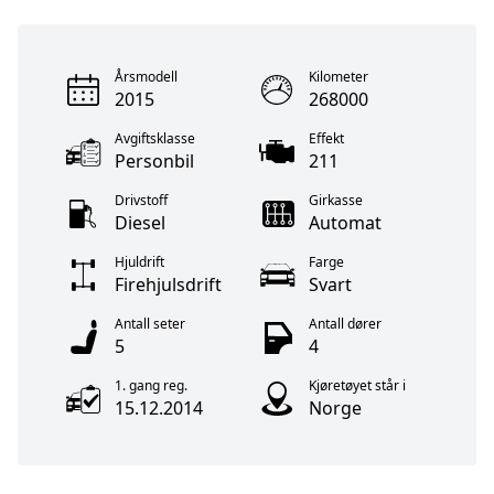
Årsmodell
Kilometer
2015
268000
Avgiftsklasse
Effekt
Personbil
211
Drivstoff
Girkasse
Diesel
Automat
Hjuldrift
Farge
Firehjulsdrift
Svart
Antall seter
Antall dører
5
4
1. gang reg.
Kjøretøyet står i
15.12.2014
Norge