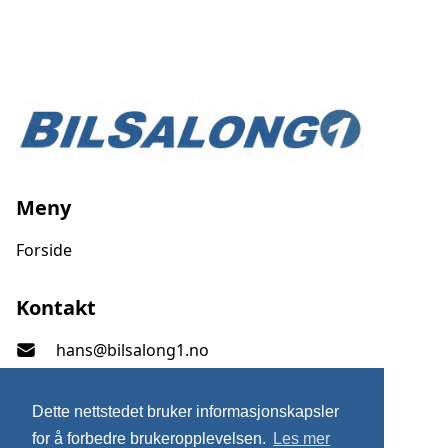
Meny
Forside
bilsalong1
Kontakt
hans@bilsalong1.no
+47 922 46 642
Dette nettstedet bruker informasjonskapsler
Svaneveien 2, 1661 Rolvsøy, Norge
for å forbedre brukeropplevelsen.
Les mer