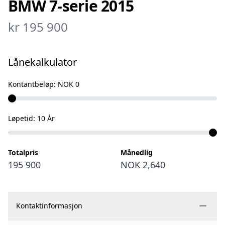
vedlikeholdt,servicehefte.
BMW 7-serie 2015
kr 195 900
Eid av voksen mann som har brukt den i
jobb,selger.
Lånekalkulator
Leveres med ny olje service og 12 Mnd
bruktbilgaranti
Kontantbeløp:
NOK 0
Løpetid:
10
År
Totalpris
Månedlig
195 900
NOK 2,640
Kontaktinformasjon