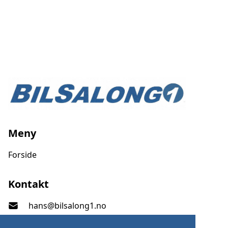
Meny
Forside
bilsalong1
Kontakt
hans@bilsalong1.no
+47 922 46 642