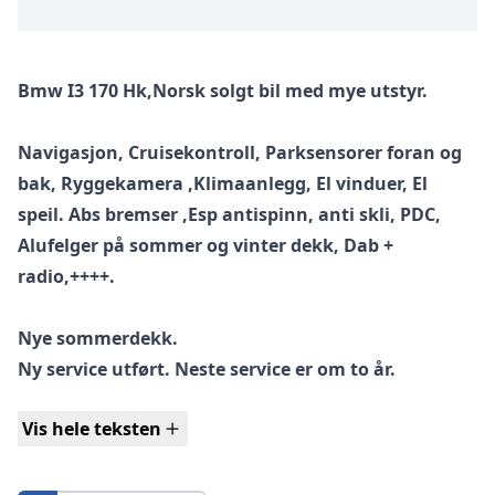
Bmw I3 170 Hk,Norsk solgt bil med mye utstyr.
Navigasjon, Cruisekontroll, Parksensorer foran og
bak, Ryggekamera ,Klimaanlegg, El vinduer, El
speil. Abs bremser ,Esp antispinn, anti skli, PDC,
Alufelger på sommer og vinter dekk, Dab +
radio,++++.
Nye sommerdekk.
Ny service utført. Neste service er om to år.
Vis hele teksten
Fin bil å kjøre og høyt innsteg i bil.
12 mnd bruktbilgaranti inntil 200.000 km.